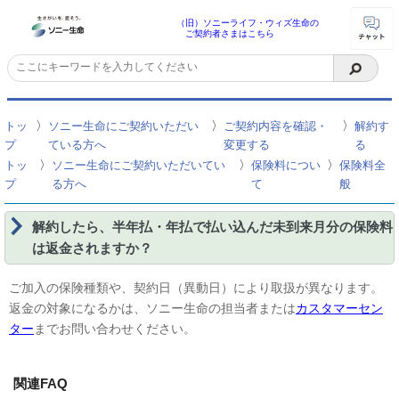
（旧）ソニーライフ・ウィズ生命の
ご契約者さまはこちら
〉
〉
〉
トッ
ソニー生命にご契約いただい
ご契約内容を確認・
解約す
プ
ている方へ
変更する
る
〉
〉
〉
トッ
ソニー生命にご契約いただいてい
保険料につい
保険料全
プ
る方へ
て
般
解約したら、半年払・年払で払い込んだ未到来月分の保険料
は返金されますか？
ご加入の保険種類や、契約日（異動日）により取扱が異なります。
返金の対象になるかは、ソニー生命の担当者または
カスタマーセン
ター
までお問い合わせください。
関連FAQ