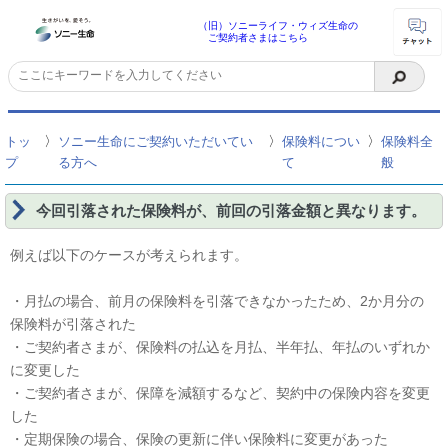
（旧）ソニーライフ・ウィズ生命の
ご契約者さまはこちら
〉
〉
〉
トッ
ソニー生命にご契約いただいてい
保険料につい
保険料全
プ
る方へ
て
般
今回引落された保険料が、前回の引落金額と異なります。
例えば以下のケースが考えられます。
・月払の場合、前月の保険料を引落できなかったため、2か月分の
保険料が引落された
・ご契約者さまが、保険料の払込を月払、半年払、年払のいずれか
に変更した
・ご契約者さまが、保障を減額するなど、契約中の保険内容を変更
した
・定期保険の場合、保険の更新に伴い保険料に変更があった