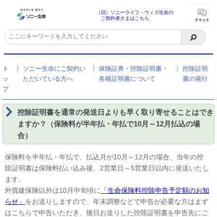
（旧）ソニーライフ・ウィズ生命の
ご契約者さまはこちら
〉
〉
〉
ト
ソニー生命にご契約い
保険証券・控除証明書・
控除証明
ッ
ただいている方へ
各種証明書について
書の発行
プ
控除証明書を通常の発送日よりも早く取り寄せることはでき
ますか？（保険料が半年払・年払で10月～12月払込の場
合）
保険料を半年払・年払で、払込月が10月～12月の場合、当年の控
除証明書は保険料払い込み後、2営業日～5営業日以内に発送いたし
ます。
外貨建保険以外は10月中旬頃に
「生命保険料控除申告予定額のお知
らせ」
をお送りしますので、年末調整などで申告が必要な方はまず
はこちらで申告いただき、後日お送りした控除証明書を申告先にご