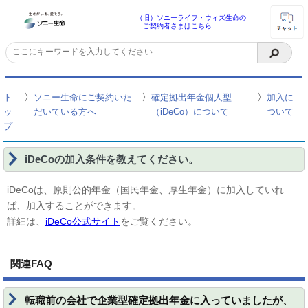
（旧）ソニーライフ・ウィズ生命の
ご契約者さまはこちら
〉
〉
〉
ト
ソニー生命にご契約いた
確定拠出年金個人型
加入に
ッ
だいている方へ
（iDeCo）について
ついて
プ
iDeCoの加入条件を教えてください。
iDeCoは、原則公的年金（国民年金、厚生年金）に加入していれ
ば、加入することができます。
詳細は、
iDeCo公式サイト
をご覧ください。
関連FAQ
転職前の会社で企業型確定拠出年金に入っていましたが、