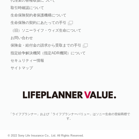
代理業の各種取扱について
取引時確認について
生命保険契約者保護機構について
生命保険の契約にあたっての手引
（旧）ソニーライフ・ウィズ生命について
お問い合わせ
保険金・給付金の請求から受取までの手引
指定紛争解決機関（指定ADR機関）について
セキュリティー情報
サイトマップ
「ライフプランナー」および「ライフプランナーバリュー」はソニー生命の登録商標で
す。
© 2022 Sony Life Insurance Co., Ltd. All Rights Reserved.