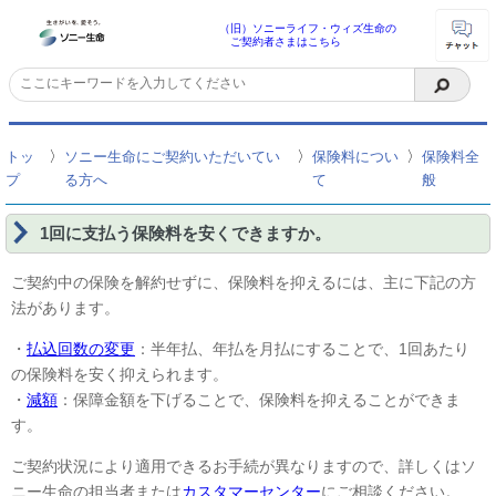
（旧）ソニーライフ・ウィズ生命の
ご契約者さまはこちら
〉
〉
〉
トッ
ソニー生命にご契約いただいてい
保険料につい
保険料全
プ
る方へ
て
般
1回に支払う保険料を安くできますか。
ご契約中の保険を解約せずに、保険料を抑えるには、主に下記の方
法があります。
・
払込回数の変更
：半年払、年払を月払にすることで、1回あたり
の保険料を安く抑えられます。
・
減額
：保障金額を下げることで、保険料を抑えることができま
す。
ご契約状況により適用できるお手続が異なりますので、詳しくはソ
ニー生命の担当者または
カスタマーセンター
にご相談ください。