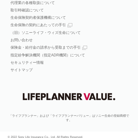
代理業の各種取扱について
取引時確認について
生命保険契約者保護機構について
生命保険の契約にあたっての手引
（旧）ソニーライフ・ウィズ生命について
お問い合わせ
保険金・給付金の請求から受取までの手引
指定紛争解決機関（指定ADR機関）について
セキュリティー情報
サイトマップ
「ライフプランナー」および「ライフプランナーバリュー」はソニー生命の登録商標で
す。
© 2022 Sony Life Insurance Co., Ltd. All Rights Reserved.