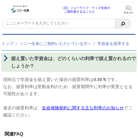
（旧）ソニーライフ・ウィズ生命の
ご契約者さまはこちら
〉
〉
トップ
ソニー生命にご契約いただいている方へ
学資金を請求する
据え置いた学資金は、どのくらいの利率で据え置かれるので
しょうか？
現時点で学資金を据え置いた場合の据置利率は
0.50％
です。
なお、据置利率は変動金利のため、据置期間中に利率が変更となる
可能性があります。
過去の据置利率は、
生命保険契約に関する主な利率のお知らせ
でご
確認ください。
関連FAQ