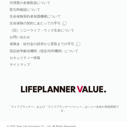
代理業の各種取扱について
取引時確認について
生命保険契約者保護機構について
生命保険の契約にあたっての手引
（旧）ソニーライフ・ウィズ生命について
お問い合わせ
保険金・給付金の請求から受取までの手引
指定紛争解決機関（指定ADR機関）について
セキュリティー情報
サイトマップ
「ライフプランナー」および「ライフプランナーバリュー」はソニー生命の登録商標で
す。
© 2022 Sony Life Insurance Co., Ltd. All Rights Reserved.