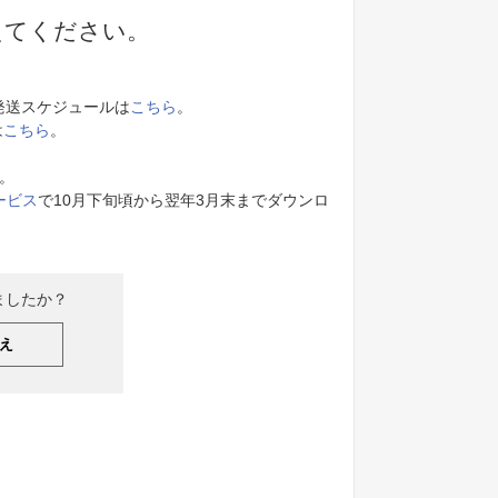
えてください。
発送スケジュールは
こちら
。
は
こちら
。
。
ービス
で10月下旬頃から翌年3月末までダウンロ
ましたか？