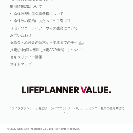
取引時確認について
生命保険契約者保護機構について
生命保険の契約にあたっての手引
（旧）ソニーライフ・ウィズ生命について
お問い合わせ
保険金・給付金の請求から受取までの手引
指定紛争解決機関（指定ADR機関）について
セキュリティー情報
サイトマップ
「ライフプランナー」および「ライフプランナーバリュー」はソニー生命の登録商標で
す。
© 2022 Sony Life Insurance Co., Ltd. All Rights Reserved.