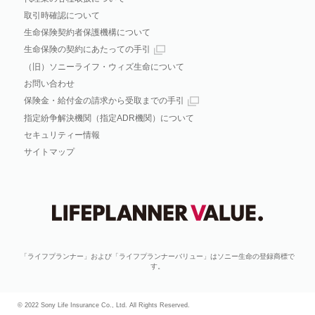
取引時確認について
生命保険契約者保護機構について
生命保険の契約にあたっての手引
（旧）ソニーライフ・ウィズ生命について
お問い合わせ
保険金・給付金の請求から受取までの手引
指定紛争解決機関（指定ADR機関）について
セキュリティー情報
サイトマップ
「ライフプランナー」および「ライフプランナーバリュー」はソニー生命の登録商標で
す。
© 2022 Sony Life Insurance Co., Ltd. All Rights Reserved.