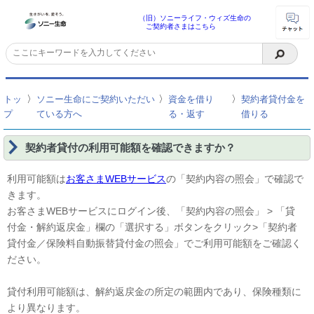
（旧）ソニーライフ・ウィズ生命の
ご契約者さまはこちら
〉
〉
〉
トッ
ソニー生命にご契約いただい
資金を借り
契約者貸付金を
プ
ている方へ
る・返す
借りる
契約者貸付の利用可能額を確認できますか？
利用可能額は
お客さまWEBサービス
の「契約内容の照会」で確認で
きます。
お客さまWEBサービスにログイン後、「契約内容の照会」 > 「貸
付金・解約返戻金」欄の「選択する」ボタンをクリック>「契約者
貸付金／保険料自動振替貸付金の照会」でご利用可能額をご確認く
ださい。
貸付利用可能額は、解約返戻金の所定の範囲内であり、保険種類に
より異なります。