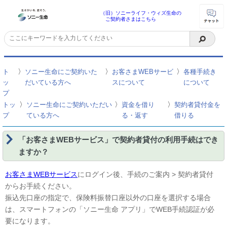
（旧）ソニーライフ・ウィズ生命の
ご契約者さまはこちら
〉
〉
〉
ト
ソニー生命にご契約いた
お客さまWEBサービ
各種手続き
ッ
だいている方へ
スについて
について
プ
〉
〉
〉
トッ
ソニー生命にご契約いただい
資金を借り
契約者貸付金を
プ
ている方へ
る・返す
借りる
「お客さまWEBサービス」で契約者貸付の利用手続はでき
ますか？
お客さまWEBサービス
にログイン後、手続のご案内 > 契約者貸付
からお手続ください。
振込先口座の指定で、保険料振替口座以外の口座を選択する場合
は、スマートフォンの「ソニー生命 アプリ」でWEB手続認証が必
要になります。