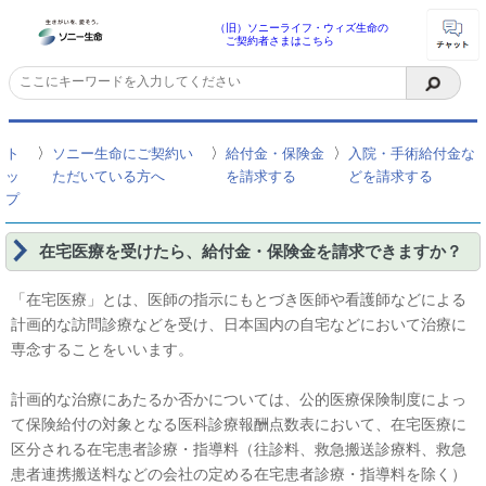
（旧）ソニーライフ・ウィズ生命の
ご契約者さまはこちら
〉
〉
〉
ト
ソニー生命にご契約い
給付金・保険金
入院・手術給付金な
ッ
ただいている方へ
を請求する
どを請求する
プ
在宅医療を受けたら、給付金・保険金を請求できますか？
「在宅医療」とは、医師の指示にもとづき医師や看護師などによる
計画的な訪問診療などを受け、日本国内の自宅などにおいて治療に
専念することをいいます。
計画的な治療にあたるか否かについては、公的医療保険制度によっ
て保険給付の対象となる医科診療報酬点数表において、在宅医療に
区分される在宅患者診療・指導料（往診料、救急搬送診療料、救急
患者連携搬送料などの会社の定める在宅患者診療・指導料を除く）